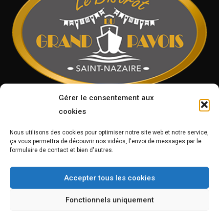
Gérer le consentement aux
cookies
09 83 58 08 29
11 Place de la Rampe
Réservation
Nous utilisons des cookies pour optimiser notre site web et notre service,
44600 Saint Nazaire
ça vous permettra de découvrir nos vidéos, l'envoi de messages par le
formulaire de contact et bien d'autres.
Suivez-vous
Accepter tous les cookies
sur
Facebook
Fonctionnels uniquement