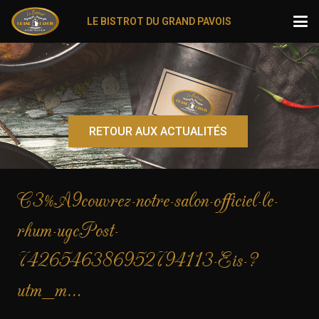
LE BISTROT DU GRAND PAVOIS
RETOUR AUX ACTUALITÉS
C3%A9couvrez-notre-salon-officiel-le-
rhum-ugcPost-
7426546386952794113-Eis-?
utm_m…