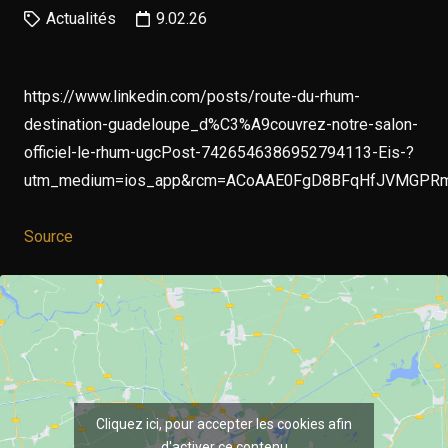
Actualités
9.02.26
https://www.linkedin.com/posts/route-du-rhum-
destination-guadeloupe_d%C3%A9couvrez-notre-salon-
officiel-le-rhum-ugcPost-7426546386952794113-Eis-?
utm_medium=ios_app&rcm=ACoAAE0FgD8BFqHfJVMGPRmH
Source
Cliquez ici, pour accepter les cookies afin
d'activer ce contenu