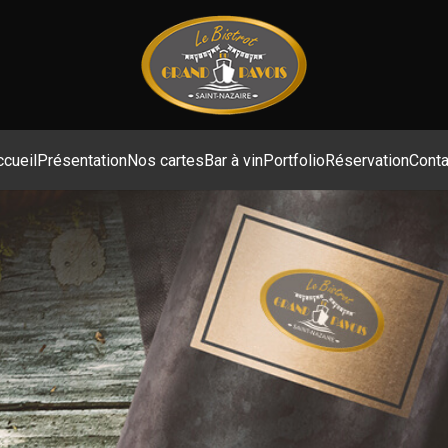
ccueil
Présentation
Nos cartes
Bar à vin
Portfolio
Réservation
Conta