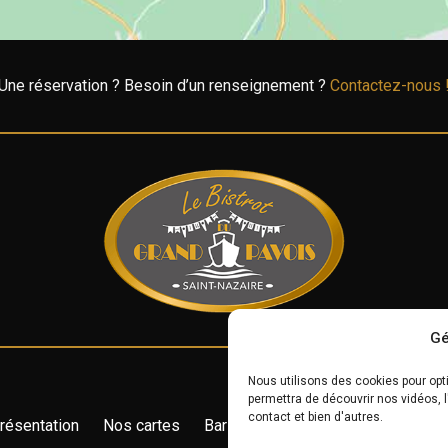
Une réservation ? Besoin d’un renseignement ?
Contactez-nous 
Gé
Nous utilisons des cookies pour opti
permettra de découvrir nos vidéos, 
contact et bien d'autres.
résentation
Nos cartes
Bar à vin
Portfolio
Réservati