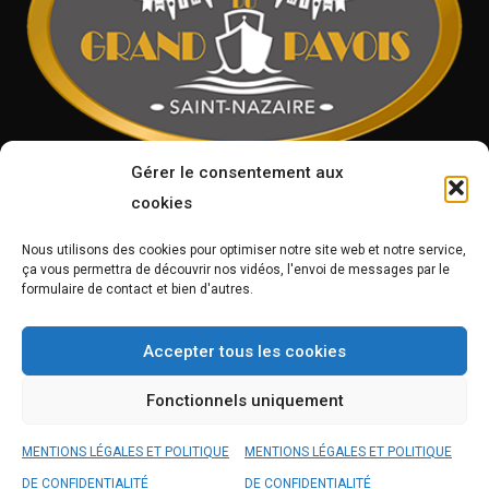
Gérer le consentement aux
cookies
09 83 58 08 29
11 Place de la Rampe
Réservation
Nous utilisons des cookies pour optimiser notre site web et notre service,
44600 Saint Nazaire
ça vous permettra de découvrir nos vidéos, l'envoi de messages par le
formulaire de contact et bien d'autres.
Suivez-vous
Accepter tous les cookies
sur
Facebook
Fonctionnels uniquement
Le Bistrot du Grand Pavois
MENTIONS LÉGALES ET POLITIQUE
MENTIONS LÉGALES ET POLITIQUE
Mentions légales
© by
Orocom.fr
DE CONFIDENTIALITÉ
DE CONFIDENTIALITÉ